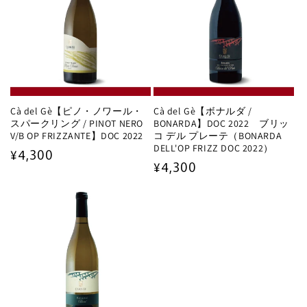
Cà del Gè【ピノ・ノワール・
Cà del Gè【ボナルダ /
スパークリング / PINOT NERO
BONARDA】DOC 2022 ブリッ
V/B OP FRIZZANTE】DOC 2022
コ デル プレーテ（BONARDA
DELL'OP FRIZZ DOC 2022）
通
¥4,300
通
¥4,300
常
常
価
価
格
格