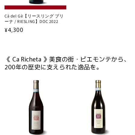
Cà del Gè【リースリング ブリ
ーナ / RIESLING】DOC 2022
通
¥4,300
常
価
格
《 Ca Richeta 》美食の街・ピエモンテから、
200年の歴史に支えられた逸品を。