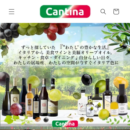
コンテ
カ
ンツに
ー
進む
ト