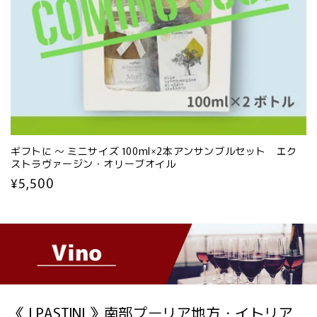
ギフトに ～ ミニサイズ 100ml×2本アンサンブルセット エク
ストラヴァージン・オリーブオイル
通
¥5,500
常
価
格
《 I PASTINI 》南部プーリア地方・イトリア