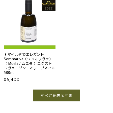
価
価
格
格
＊マイルドでエレガント
Sommariva（ソンマリヴァ）
【 Muela / ムエラ 】エクスト
ラヴァージン・オリーブオイル
500ml
通
¥6,400
常
価
すべてを表示する
格