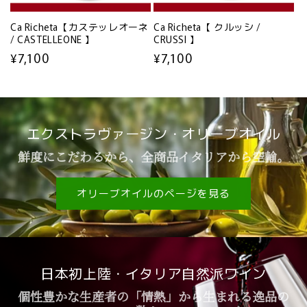
Ca Richeta【カステッレオーネ
Ca Richeta【 クルッシ /
/ CASTELLEONE 】
CRUSSI 】
通
¥7,100
通
¥7,100
常
常
価
価
格
格
エクストラヴァージン・オリーブオイル
鮮度にこだわるから、全商品イタリアから空輸。
オリーブオイルのページを見る
日本初上陸・イタリア自然派ワイン
個性豊かな生産者の「情熱」から生まれる逸品の