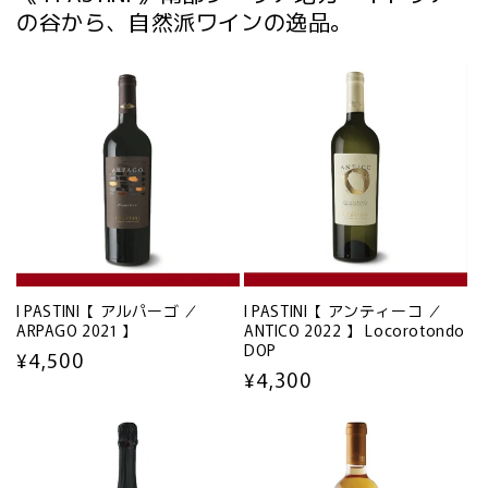
の谷から、自然派ワインの逸品。
I PASTINI【 アルパーゴ ／
I PASTINI【 アンティーコ ／
ARPAGO 2021 】
ANTICO 2022 】 Locorotondo
DOP
通
¥4,500
通
¥4,300
常
常
価
価
格
格