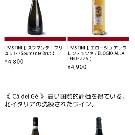
I PASTINI【 スプマンテ・ブリ
I PASTINI【 エロージョ アッラ
ュット /Spumante Brut 】
レンテッツァ / ELOGIO ALLA
LENTEZZA 】
通
¥4,800
通
¥4,900
常
常
価
価
格
格
《 Cà del Gè 》 高い国際的評価を得ている、
北イタリアの洗練されたワイン。