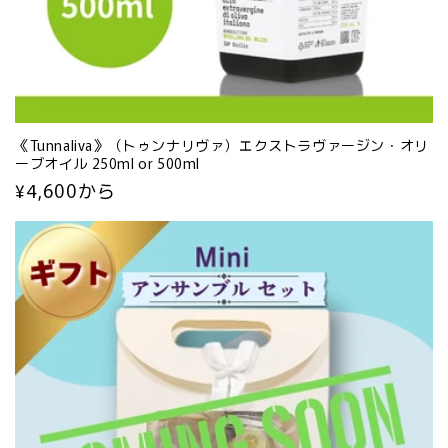
《Tunnaliva》（トゥンナリヴァ）エクストラヴァージン・オリ
ーブオイル 250ml or 500ml
通
¥4,600から
常
価
格