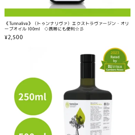
《Tunnaliva》（トゥンナリヴァ）エクストラヴァージン・オリ
ーブオイル 100ml ◇携帯にも便利☆彡
通
¥2,500
常
価
格