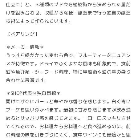
仕立て）と、３種類のブドウを植樹時から決められた量だ
けを組み合わせ、収穫から除梗・醸造まで行う独自の醸造
技術によって作られています。
【ペアリング】
＊メーカー情報＊
うっすら緑がかった麦わら色で、フルーティーなニュアン
スが特徴です。ドライでふくよかな風味も印象的で、食前
酒や魚介類・シーフード料理、特に甲殻類や海の幸の盛り
合わせに最適です。
＊
SHOP代表👀独自
目線
＊
開けてすぐにパーっと華やかな香りを感じます。白く青い
ブーケを思い浮かべます。最初に甘みを感じますが飲み進
めるとサッパリ感を感じてきます。一口一口スッキリさせ
てくれるので、お料理からお料理へと食べ進めるのに、前
の料理の味を引きづりにくく、食中ワインにも最適かと思