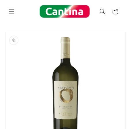
コンテ
カ
ンツに
ー
進む
ト
商品情
報にス
キップ