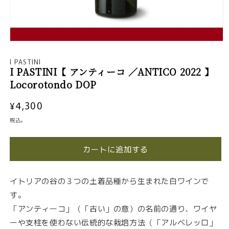
モ
ー
I PASTINI
ダ
I PASTINI【 アンティーコ ／ANTICO 2022 】
ル
Locorotondo DOP
で
メ
デ
通
¥4,300
ィ
常
税込。
ア
価
(1)
格
を
カートに追加する
開
く
イトリアの谷の３つの土着品種から生まれた白ワインで
す。
「アンティーコ」（「古い」の意）の名前の通り、ワイヤ
ーや支柱を使わない伝統的な栽培方法（「アルベレッロ」